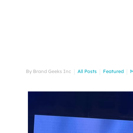
By Brand Geeks Inc
All Posts
Featured
M