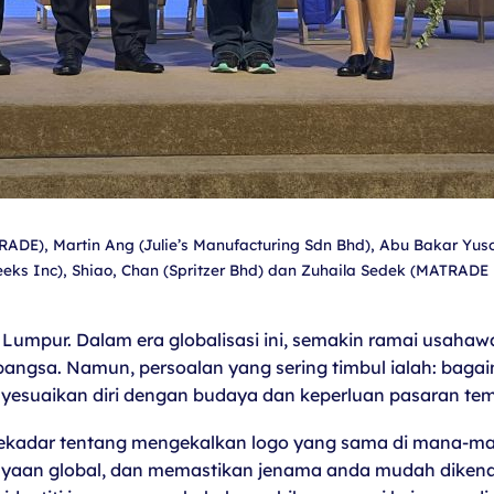
TRADE), Martin Ang (Julie’s Manufacturing Sdn Bhd), Abu Bakar Yu
eks Inc), Shiao, Chan (Spritzer Bhd) dan Zuhaila Sedek (MATRADE P
 Lumpur. Dalam era globalisasi ini, semakin ramai usaha
bangsa. Namun, persoalan yang sering timbul ialah: baga
yesuaikan diri dengan budaya dan keperluan pasaran te
ekadar tentang mengekalkan logo yang sama di mana-man
aan global, dan memastikan jenama anda mudah dikenali 