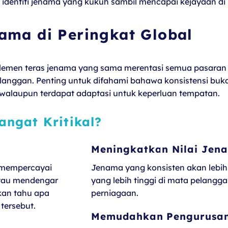
identiti jenama yang kukuh sambil mencapai kejayaan di
ama di Peringkat Global
emen teras jenama yang sama merentasi semua pasaran da
pelanggan. Penting untuk difahami bahawa konsistensi bu
 walaupun terdapat adaptasi untuk keperluan tempatan.
ngat Kritikal?
Meningkatkan Nilai Jen
 mempercayai
Jenama yang konsisten akan lebih
atau mendengar
yang lebih tinggi di mata pelangga
kan tahu apa
perniagaan.
tersebut.
Memudahkan Pengurusan