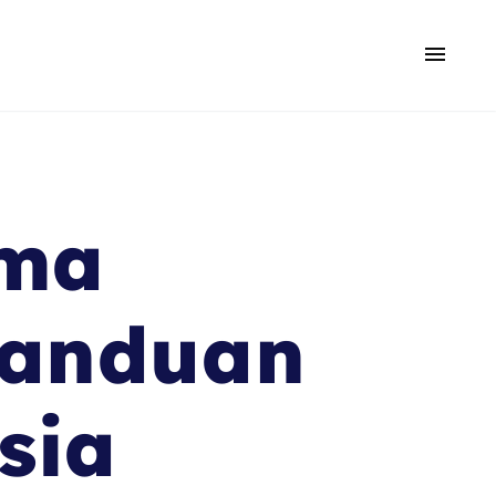
ama
Panduan
sia