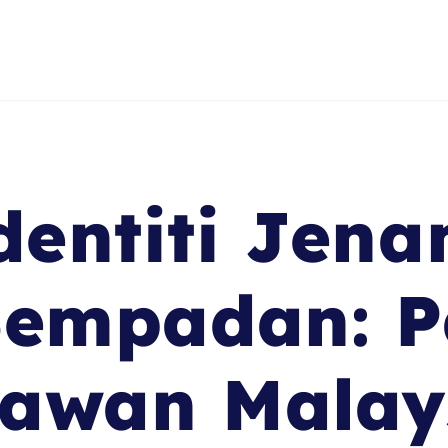
entiti Jen
Sempadan: 
awan Malay